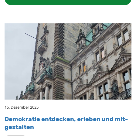
15. Dezember 2025
De­mo­kra­tie ent­de­cken, er­le­ben und mit­
ge­stal­ten