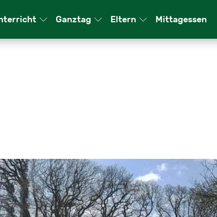
­ter­richt
Ganz­tag
El­tern
Mit­tag­essen