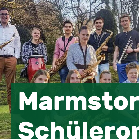
Marmstor
Schülero