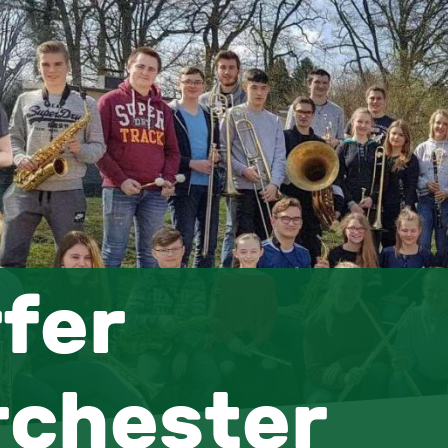
fer
rchester