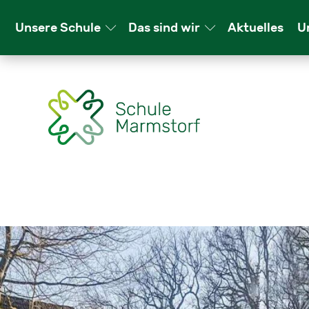
Un­se­re Schu­le
Das sind wir
Ak­tu­el­les
Un