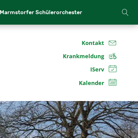
Marm­stor­fer Schü­ler­or­ches­ter
Kontakt
Krankmeldung
IServ
Kalender