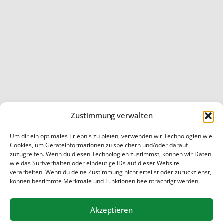
Zustimmung verwalten
Um dir ein optimales Erlebnis zu bieten, verwenden wir Technologien wie
Startseite
/
Allgemein
/
Jazz, Klassik und ganz viel
Cookies, um Geräteinformationen zu speichern und/oder darauf
Rhythmus
zuzugreifen. Wenn du diesen Technologien zustimmst, können wir Daten
wie das Surfverhalten oder eindeutige IDs auf dieser Website
© 2026 Schule Marmstorf
verarbeiten. Wenn du deine Zustimmung nicht erteilst oder zurückziehst,
können bestimmte Merkmale und Funktionen beeinträchtigt werden.
Akzeptieren