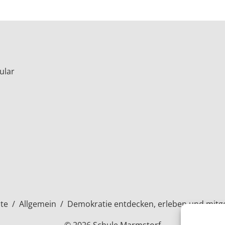
ular
ite
/
Allgemein
/
Demokratie entdecken, erleben und mitg