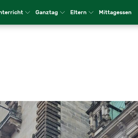
­ter­richt
Ganz­tag
El­tern
Mit­tag­essen