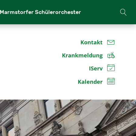
Marm­stor­fer Schü­ler­or­ches­ter
Kontakt
Krankmeldung
IServ
Kalender