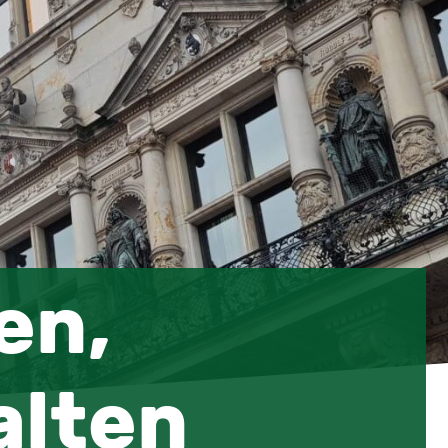
en,
alten