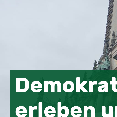
Demokrat
erleben u