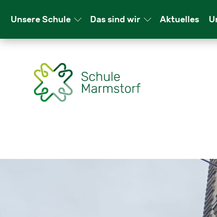
Un­se­re Schu­le
Das sind wir
Ak­tu­el­les
Un