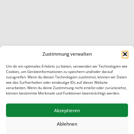
Zustimmung verwalten
Um dir ein optimales Erlebnis zu bieten, verwenden wir Technologien wie
Cookies, um Geräteinformationen zu speichern und/oder darauf
Startseite
/
Allgemein
/
vielversprechende Kooperation
zuzugreifen. Wenn du diesen Technologien zustimmst, können wir Daten
wie das Surfverhalten oder eindeutige IDs auf dieser Website
© 2026 Schule Marmstorf
verarbeiten. Wenn du deine Zustimmung nicht erteilst oder zurückziehst,
können bestimmte Merkmale und Funktionen beeinträchtigt werden.
Akzeptieren
Ablehnen