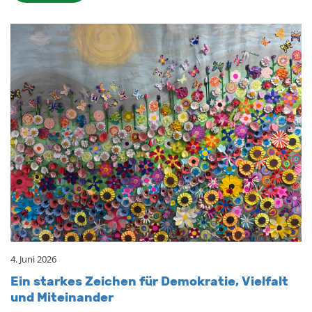
4. Juni 2026
Ein star­kes Zei­chen für De­mo­kra­tie, Viel­falt
und Mit­ein­an­der